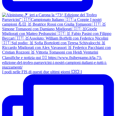
I podi nelle FIS di questi due ultimi giorni 💥💥 I