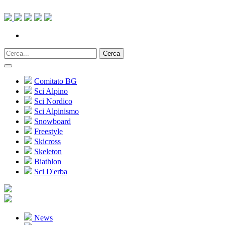
Cerca
Comitato BG
Sci Alpino
Sci Nordico
Sci Alpinismo
Snowboard
Freestyle
Skicross
Skeleton
Biathlon
Sci D'erba
News