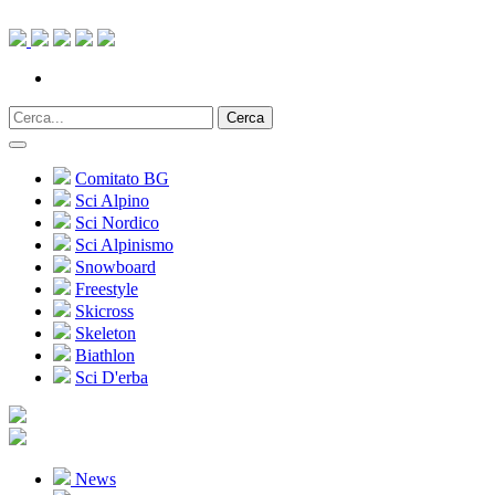
Cerca
Comitato BG
Sci Alpino
Sci Nordico
Sci Alpinismo
Snowboard
Freestyle
Skicross
Skeleton
Biathlon
Sci D'erba
News