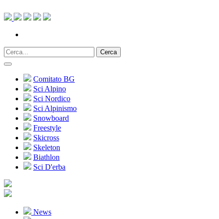
Cerca
Comitato BG
Sci Alpino
Sci Nordico
Sci Alpinismo
Snowboard
Freestyle
Skicross
Skeleton
Biathlon
Sci D'erba
News