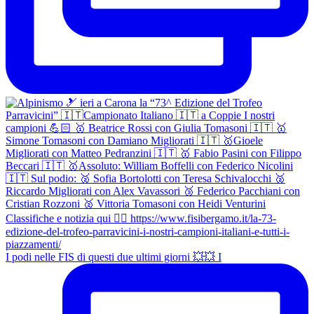
I podi nelle FIS di questi due ultimi giorni 💥💥 I