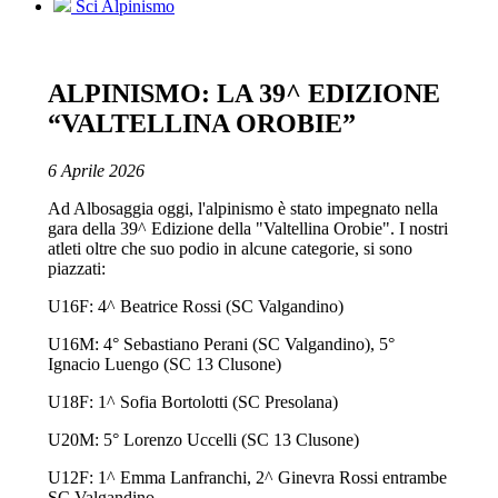
Sci Alpinismo
ALPINISMO: LA 39^ EDIZIONE
“VALTELLINA OROBIE”
6 Aprile 2026
Ad Albosaggia oggi, l'alpinismo è stato impegnato nella
gara della 39^ Edizione della "Valtellina Orobie". I nostri
atleti oltre che suo podio in alcune categorie, si sono
piazzati:
U16F: 4^ Beatrice Rossi (SC Valgandino)
U16M: 4° Sebastiano Perani (SC Valgandino), 5°
Ignacio Luengo (SC 13 Clusone)
U18F: 1^ Sofia Bortolotti (SC Presolana)
U20M: 5° Lorenzo Uccelli (SC 13 Clusone)
U12F: 1^ Emma Lanfranchi, 2^ Ginevra Rossi entrambe
SC Valgandino