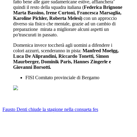
fatto bene alle gare sudamericane estive, affianchera’
quindi il resto della squadra italiana (
Federica Brignone
Marta Bassino, Irene Curtoni, Francesca Marsaglia,
Karoline Pichler, Roberta Melesi)
con un approccio
diverso sia fisico che mentale, grazie ad un cambio di
preparazione mirata a migliorare alcuni aspetti un
po'trascurati in passato.
Domenica invece toccherà agli uomini a difendere i
colori azzurri, scenderanno in pista:
Manfred Moelgg,
Luca De Aliprandini, Riccardo Tonetti, Simon
Maurberger, Dominik Paris, Hannes Zingerle
e
Giovanni Borsott
i.
FISI Comitato provinciale di Bergamo
Fausto Denti chiude la stagione nella consueta fes