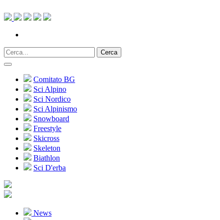
Cerca
Comitato BG
Sci Alpino
Sci Nordico
Sci Alpinismo
Snowboard
Freestyle
Skicross
Skeleton
Biathlon
Sci D'erba
News