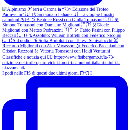
I podi nelle FIS di questi due ultimi giorni 💥💥 I