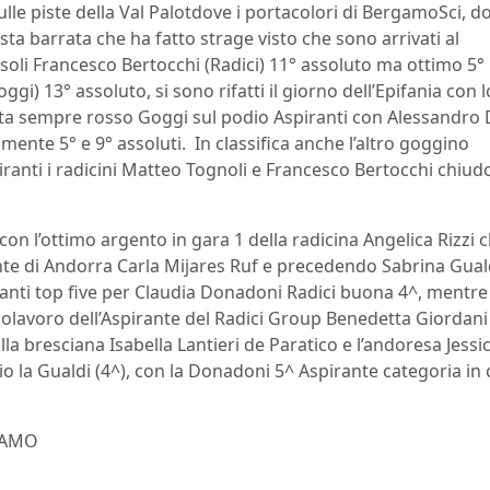
ulle piste della Val Palotdove i portacolori di BergamoSci, d
ta barrata che ha fatto strage visto che sono arrivati al
i soli Francesco Bertocchi (Radici) 11° assoluto ma ottimo 5°
i) 13° assoluto, si sono rifatti il giorno dell’Epifania con l
ata sempre rosso Goggi sul podio Aspiranti con Alessandro 
amente 5° e 9° assoluti. In classifica anche l’altro goggino
iranti i radicini Matteo Tognoli e Francesco Bertocchi chiu
on l’ottimo argento in gara 1 della radicina Angelica Rizzi 
ante di Andorra Carla Mijares Ruf e precedendo Sabrina Gual
ranti top five per Claudia Donadoni Radici buona 4^, mentre 
polavoro dell’Aspirante del Radici Group Benedetta Giordani
lla bresciana Isabella Lantieri de Paratico e l’andoresa Jessi
o la Gualdi (4^), con la Donadoni 5^ Aspirante categoria in 
GAMO