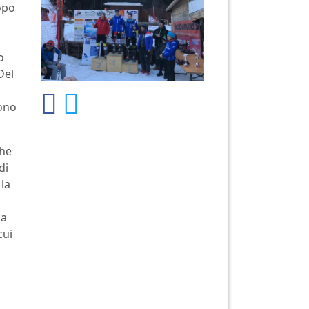
opo
o
Del
dono
che
di
la
ca
cui