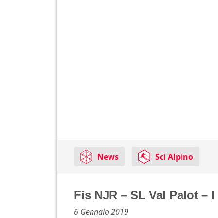
News
Sci Alpino
Fis NJR – SL Val Palot – I 
6 Gennaio 2019