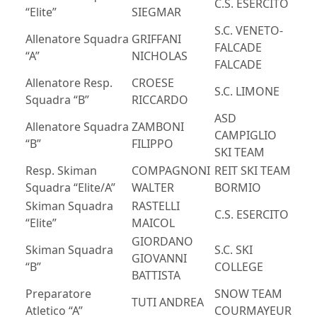
C.S. ESERCITO
“Elite”
SIEGMAR
S.C. VENETO-
Allenatore Squadra
GRIFFANI
FALCADE
“A”
NICHOLAS
FALCADE
Allenatore Resp.
CROESE
S.C. LIMONE
Squadra “B”
RICCARDO
ASD
Allenatore Squadra
ZAMBONI
CAMPIGLIO
“B”
FILIPPO
SKI TEAM
Resp. Skiman
COMPAGNONI
REIT SKI TEAM
Squadra “Elite/A”
WALTER
BORMIO
Skiman Squadra
RASTELLI
C.S. ESERCITO
“Elite”
MAICOL
GIORDANO
Skiman Squadra
S.C. SKI
GIOVANNI
“B”
COLLEGE
BATTISTA
Preparatore
SNOW TEAM
TUTI ANDREA
Atletico “A”
COURMAYEUR