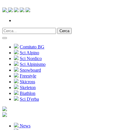
Cerca
Comitato BG
Sci Alpino
Sci Nordico
Sci Alpinismo
Snowboard
Freestyle
Skicross
Skeleton
Biathlon
Sci D'erba
News