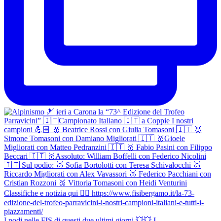
I podi nelle FIS di questi due ultimi giorni 💥💥 I