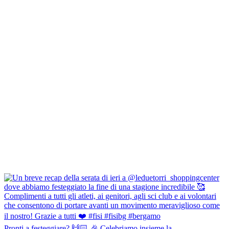
Pronti a festeggiare? 🙌🏻 🎉 Celebriamo insieme la