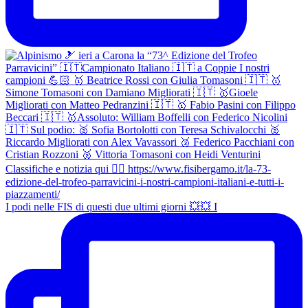
I podi nelle FIS di questi due ultimi giorni 💥💥 I