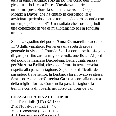
tutta la gara, faticando solo un po’ nel corso dell’ultimo
giro, quando la ceca
Petra Novakova
, autrice di
un’ottima prestazione la settimana scorsa in Coppa del
Mondo a Davos, che ha chiuso in crescendo, si è
avvicinata pericolosamente terminando però seconda con
un tempo più alto di 4”. Un risultato che mostra quindi
una condizione in via di miglioramento per la fondista
trentina.
Sul terzo gradino del podio
Anna Comarella
, staccata di
11”3 dalla vincitrice. Per lei era una sorta di prova
generale in vista del Tour de Ski. La cortinese ha bisogno
di gare per ritrovare la miglior condizione fisica. Ai piedi
del podio la francese Ducordeau. Bella quinta piazza
per
Martina Bellini
, che si conferma in netta crescita
rispetto alla passata stagione. Superate le difficoltà del
passaggio tra le senior, la lombarda ha ritrovato se stessa.
Sesta posizione per
Caterina Ganz
, ancora alla ricerca
della miglior forma. Come nella passata stagione la
trentina conta di trovarla nel corso del Tour de Ski.
CLASSIFICA FINALE TOP 10
1ª I. Debertolis (ITA) 32’13.0
2ª P. Novakova (CZE) +4.0
3ª A. Comarella (ITA) +11.3
4ª J. Ducordeau (FRA) +23.1