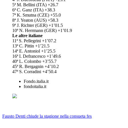
5ª M. Bellini (ITA) +26.7
6ª C. Ganz (ITA) +38.3
7ª K. Smutna (CZE) +55.0
8ª J. Yeaton (AUS) +58.3
9ª J. Richter (GER) +1’01.5
10ª N. Herrmann (GER) +1’01.9
Le altre italiane
11ª S. Pellegrini +1’07.2
13ª C. Pittin +1’21.5
14ª E. Antoniol +1’25.5
16ª I. Defrancesco +1’49.6
40ª L. Colombo +3’55.7
45ª R. Bergagnin +4’10.2
47ª S. Corradini +4’50.4
Fondo.italia.it
fondoitalia.it
Fausto Denti chiude la stagione nella consueta fes