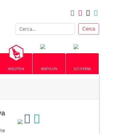
Cerca
SKELETON
BIATHLON
SCI D'ERBA
va
che