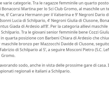
e varie categorie. Tra le ragazze femminile un quarto posto
di Bonacorsi Martina per lo Sci Club Gromo, al maschile un t
ne, 6’ Carrara Hermann per il Valserina e 9’ Negroni Dario d
sonni Lucia di Schilpario, 4’ Negroni Giulia di Clusone, Bona
tus Giada di Ardesio all’8’. Per la categoria allievi maschile
 Schilpario. Tra le giovani senior femminile bene Cozzi Giuli
e in quarta posizione con Barbeni Chiara di Ardesio che chiu
ior maschile bronzo per Mazzocchi Davide di Clusone, seguito
Fabrizio di Schilpario al 5’, a seguire Mosconi Pietro (S.C. Lef
r Gromo.
o lavorando sodo, anche in vista delle prossime gare di casa. I
onati regionali e italiani a Schilpario.