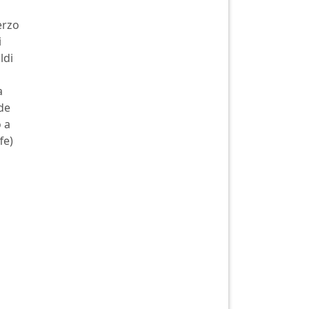
erzo
i
ldi
a
de
 a
fe)