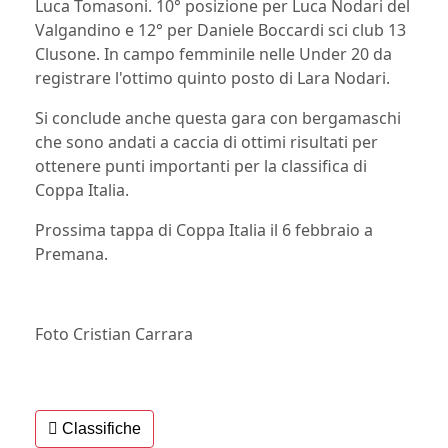
Luca Tomasoni. 10° posizione per Luca Nodari del
Valgandino
e 12° per Daniele Boccardi sci club 13
Clusone.
In campo femminile
nell
e
U
nder 20
da
registrare
l'ottimo quinto posto di Lara Nodari.
Si conclude
anche
q
uesta gara
con
bergamaschi
che
sono andati a caccia di ottimi risultati per
ottenere punti importanti per la classifica di
C
oppa Italia
.
Prossim
a tappa di
C
oppa Italia il 6 febbraio
a
Premana
.
Foto Cristian Carrara
Classifiche