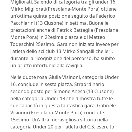
Migliorati. Salendo di categoria tra gli under 16
Mirko Migliorati
(Presolana-
M
onte
P
ora
) ottiene
un'ottima quinta posizione seguito da Federico
Pacchiarini (13 Clusone) in settima. Buone le
prestazioni anche di Patrick Battaglia (Presolana
M
onte
P
ora
) in 22esima piazza e di Matteo
Todeschini 25esimo. Gara non iniziata invece per
l'atleta dello sci club 13 Mirko Sangalli che ieri,
durante la ricognizione del percorso, ha subito
un brutto infortunio alla caviglia.
Nelle quote rosa Giulia
Visinoni
, categoria
U
nder
16, conclude in sesta piazza. Straordinario
secondo posto per Simone
Anesa
(13 Clusone)
nella categoria
U
nder 18 che dimostra tutte le
sue capacità in questa fantastica gara. Gabriele
Visinoni
(Presolana-
M
onte
P
ora
) conclude
15esimo. Un'altra meravigliosa vittoria nella
categoria
U
nder 20 per l'atleta del
C
.
S
. esercito