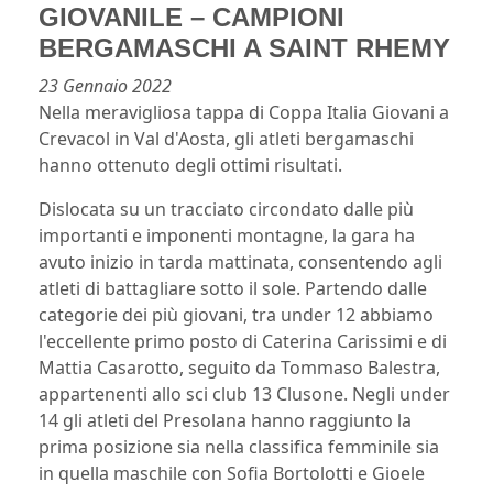
GIOVANILE – CAMPIONI
BERGAMASCHI A SAINT RHEMY
23 Gennaio 2022
Nella
meravigliosa tappa di
C
oppa Italia
G
iovani
a
C
revacol
in
V
al d'Aosta, gli atleti bergamaschi
hanno ottenuto degli ottimi risultati.
Dislocata su un tracciato circondato dalle più
importanti e imponenti montagne, la gara ha
avuto inizio in tarda mattinata, consentendo agli
atleti di battagliare sotto il sole. Partendo dalle
categorie dei più giovani, tra under 12 abbiamo
l'eccellente primo posto di Caterina Carissimi e di
Mattia Casarotto, seguito da Tommaso Balestra,
appartenenti allo sci club 13 Clusone. Negli under
14 gli atleti del Presolana hanno raggiunto la
prima posizione sia nella classifica femminile sia
in quella maschile con Sofia Bortolotti e Gioele