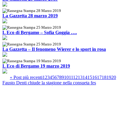
28 Marzo 2019
La Gazzetta 28 marzo 2019
25 Marzo 2019
L Eco di Bergamo – Sofia Goggia ….
25 Marzo 2019
La Gazzetta – Il fenomeno Wierer e lo sport in rosa
19 Marzo 2019
L Eco di Bergamo 19 marzo 2019
« Post più recenti
1
2
3
4
5
6
7
8
9
10
11
12
13
14
15
16
17
18
19
20
Fausto Denti chiude la stagione nella consueta fes