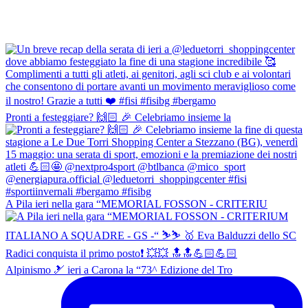
Pronti a festeggiare? 🙌🏻 🎉 Celebriamo insieme la
A Pila ieri nella gara “MEMORIAL FOSSON - CRITERIU
Alpinismo 🎿 ieri a Carona la “73^ Edizione del Tro